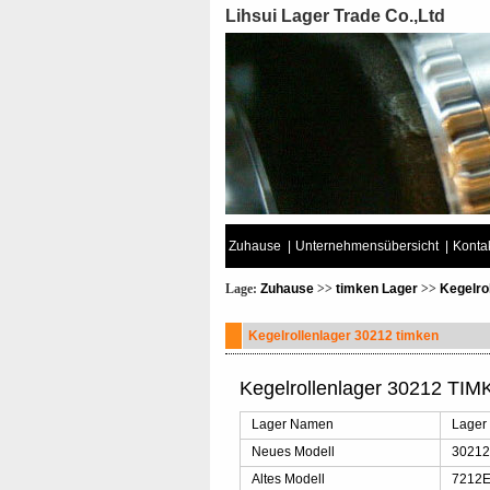
Lihsui Lager Trade Co.,Ltd
Zuhause
|
Unternehmensübersicht
|
Kontak
Lage:
Zuhause
>>
timken Lager
>>
Kegelro
Kegelrollenlager 30212 timken
Kegelrollenlager 30212 TIM
Lager Namen
Lager
Neues Modell
3021
Altes Modell
7212E