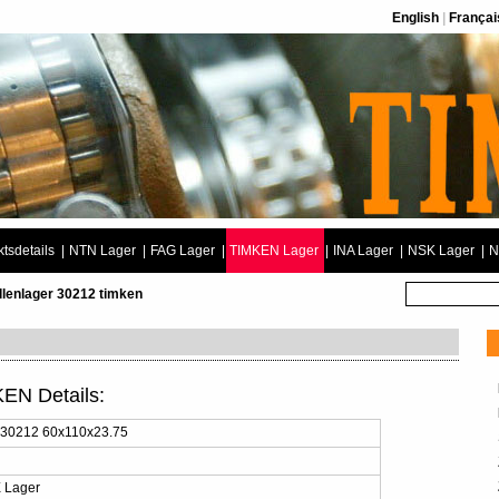
English
|
Françai
tsdetails
|
NTN Lager
|
FAG Lager
|
TIMKEN Lager
|
INA Lager
|
NSK Lager
|
N
llenlager 30212 timken
KEN Details:
 30212 60x110x23.75
2
 Lager