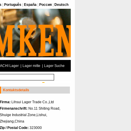
s
|
Português
|
España
|
Россия
|
Deutsch
ACHI Lager
|
Lager mitte
|
Lager Suche
Kontaktsdetails
Firma:
Lihsui Lager Trade Co.,Ltd
Firmenanschrift:
No.11 Shiting Road,
Shuige Industrial Zone,Lishui,
Zhejiang,China
Zip / Postal Code:
323000