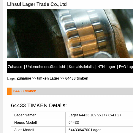
Lihsui Lager Trade Co.,Ltd
Zuhause
|
Unternehmensübersicht
|
Kontaktsdetails
|
NTN Lager
|
FAG Lag
Lage:
Zuhause
>>
timken Lager
>>
64433 timken
64433 timken
64433 TIMKEN Details:
Lager Namen
Lager 64433 109.9x177.8x41.27
Neues Modell
64433
Altes Modell
64433/64700 Lager