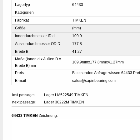
Lagertyp
64433
Kategorien
Fabrikat
TIMKEN
Größe
(mm)
Innendurchmesser ID d
109.9
Aussendurchmesser OD D
177.8
Breite B
41.27
Maße (Innen d x Außen D x
109.9mmx177.8mmx41.27mm
Breite B)mm
Preis
Bitte senden Anfrage wissen 64433 Pre
E-mail
sales@sapinbearing.com
last passage：
Lager LM522549 TIMKEN
next passage：
Lager 30222M TIMKEN
64433 TIMKEN
Zeichnung: