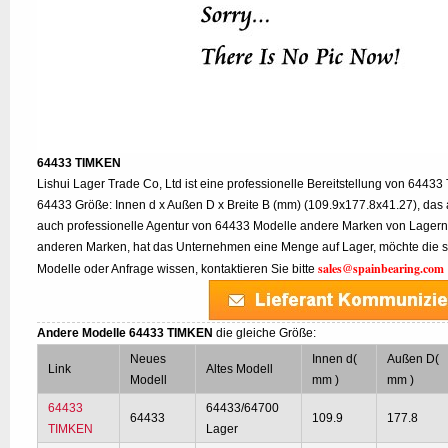
64433 TIMKEN
Lishui Lager Trade Co, Ltd ist eine professionelle Bereitstellung von 64433
64433 Größe: Innen d x Außen D x Breite B (mm) (109.9x177.8x41.27), das 
auch professionelle Agentur von 64433 Modelle andere Marken von Lagern
anderen Marken, hat das Unternehmen eine Menge auf Lager, möchte die s
sales@spainbearing.com
Modelle oder Anfrage wissen, kontaktieren Sie bitte
Andere Modelle 64433 TIMKEN
die gleiche Größe:
Neues
Innen d(
Außen D(
Link
Altes Modell
Modell
mm )
mm )
64433
64433/64700
64433
109.9
177.8
TIMKEN
Lager