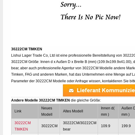
30222CM TIMKEN
Lishui Lager Trade Co, Ltd ist eine professionelle Bereitstellung von 3022
30222CM Größe: Innen d x Außen D x Breite B (mm) (109.9x199.9x41.00),
bear, aber auch professionelle Agentur von 30222CM Modelle andere Mark
Timken, FAG und anderen Marken, hat das Unternehmen eine Menge auf Lag
Parameter der 30222CM Modelle oder Anfrage wissen, kontaktieren Sie bit
Andere Modelle 30222CM TIMKEN
die gleiche Größe:
Neues
Innen d(
Außen 
Link
Altes Modell
Modell
mm )
mm )
30222CM
30222CM/30222CM
30222CM
109.9
199.9
TIMKEN
bear