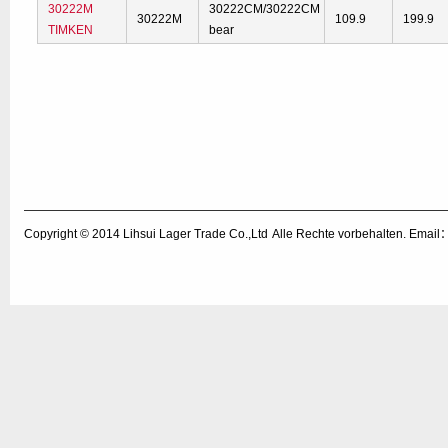
30222M
30222CM/30222CM
30222M
109.9
199.9
TIMKEN
bear
Copyright © 2014
Lihsui Lager Trade Co.,Ltd
Alle Rechte vorbehalten. Emai