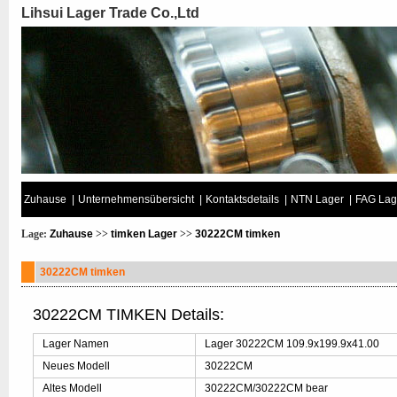
Lihsui Lager Trade Co.,Ltd
Zuhause
|
Unternehmensübersicht
|
Kontaktsdetails
|
NTN Lager
|
FAG Lag
Lage:
Zuhause
>>
timken Lager
>>
30222CM timken
30222CM timken
30222CM TIMKEN Details:
Lager Namen
Lager 30222CM 109.9x199.9x41.00
Neues Modell
30222CM
Altes Modell
30222CM/30222CM bear