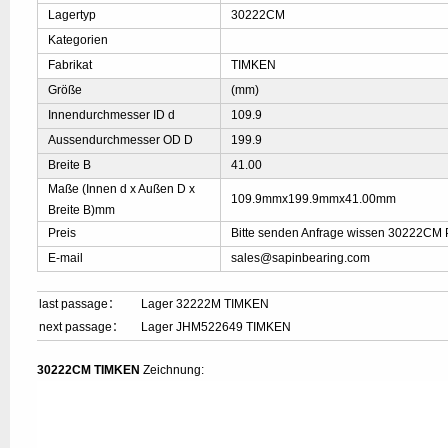
Lagertyp
30222CM
Kategorien
Fabrikat
TIMKEN
Größe
(mm)
Innendurchmesser ID d
109.9
Aussendurchmesser OD D
199.9
Breite B
41.00
Maße (Innen d x Außen D x
109.9mmx199.9mmx41.00mm
Breite B)mm
Preis
Bitte senden Anfrage wissen 30222CM 
E-mail
sales@sapinbearing.com
last passage：
Lager 32222M TIMKEN
next passage：
Lager JHM522649 TIMKEN
30222CM TIMKEN
Zeichnung: