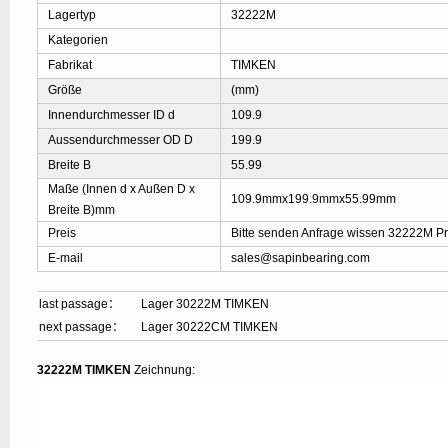
Lagertyp
32222M
Kategorien
Fabrikat
TIMKEN
Größe
(mm)
Innendurchmesser ID d
109.9
Aussendurchmesser OD D
199.9
Breite B
55.99
Maße (Innen d x Außen D x
109.9mmx199.9mmx55.99mm
Breite B)mm
Preis
Bitte senden Anfrage wissen 32222M Pr
E-mail
sales@sapinbearing.com
last passage：
Lager 30222M TIMKEN
next passage：
Lager 30222CM TIMKEN
32222M TIMKEN
Zeichnung: