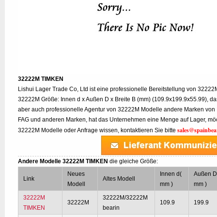
32222M TIMKEN
Lishui Lager Trade Co, Ltd ist eine professionelle Bereitstellung von 3222
32222M Größe: Innen d x Außen D x Breite B (mm) (109.9x199.9x55.99), da
aber auch professionelle Agentur von 32222M Modelle andere Marken von 
FAG und anderen Marken, hat das Unternehmen eine Menge auf Lager, möch
sales@spainbea
32222M Modelle oder Anfrage wissen, kontaktieren Sie bitte
Andere Modelle 32222M TIMKEN
die gleiche Größe:
Neues
Innen d(
Außen D
Link
Altes Modell
Modell
mm )
mm )
32222M
32222M/32222M
32222M
109.9
199.9
TIMKEN
bearin