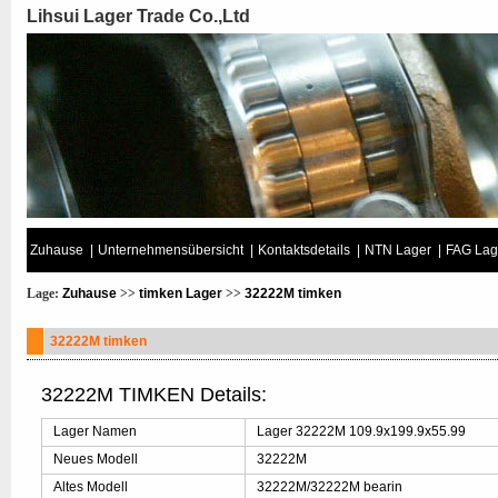
Lihsui Lager Trade Co.,Ltd
Zuhause
|
Unternehmensübersicht
|
Kontaktsdetails
|
NTN Lager
|
FAG Lag
Lage:
Zuhause
>>
timken Lager
>>
32222M timken
32222M timken
32222M TIMKEN Details:
Lager Namen
Lager 32222M 109.9x199.9x55.99
Neues Modell
32222M
Altes Modell
32222M/32222M bearin