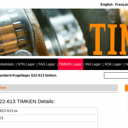
English
|
Françai
tsdetails
|
NTN Lager
|
FAG Lager
|
TIMKEN Lager
|
INA Lager
|
NSK Lager
|
N
tandard-Kugellager 622-613 timken
mken
622-613 TIMKEN Details:
 622-613 xx
13