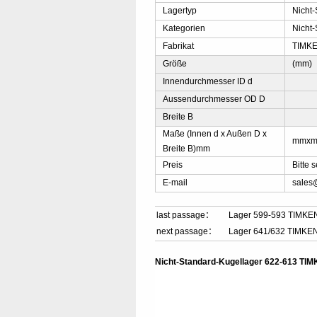
Lagertyp
Nicht
Kategorien
Nicht
Fabrikat
TIMK
Größe
(mm)
Innendurchmesser ID d
Aussendurchmesser OD D
Breite B
Maße (Innen d x Außen D x
mmx
Breite B)mm
Preis
Bitte 
E-mail
sales
last passage：
Lager 599-593 TIMKE
next passage：
Lager 641/632 TIMKE
Nicht-Standard-Kugellager 622-613 TI