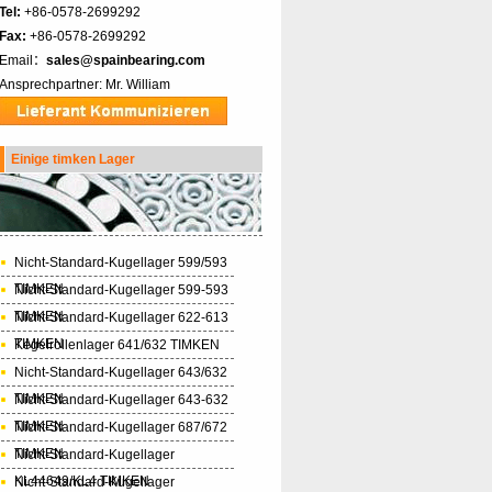
Tel:
+86-0578-2699292
Fax:
+86-0578-2699292
Email：
sales@spainbearing.com
Ansprechpartner: Mr. William
Einige timken Lager
Nicht-Standard-Kugellager 599/593
TIMKEN
Nicht-Standard-Kugellager 599-593
TIMKEN
Nicht-Standard-Kugellager 622-613
TIMKEN
Kegelrollenlager 641/632 TIMKEN
Nicht-Standard-Kugellager 643/632
TIMKEN
Nicht-Standard-Kugellager 643-632
TIMKEN
Nicht-Standard-Kugellager 687/672
TIMKEN
Nicht-Standard-Kugellager
KL44649/KL4 TIMKEN
Nicht-Standard-Kugellager