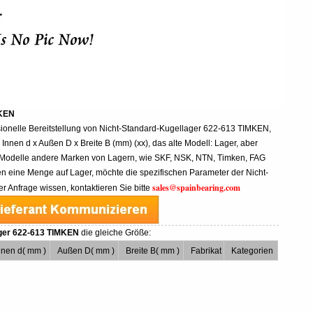
MKEN
ssionelle Bereitstellung von Nicht-Standard-Kugellager 622-613 TIMKEN,
Innen d x Außen D x Breite B (mm) (xx), das alte Modell: Lager, aber
 Modelle andere Marken von Lagern, wie SKF, NSK, NTN, Timken, FAG
 eine Menge auf Lager, möchte die spezifischen Parameter der Nicht-
sales@spainbearing.com
 Anfrage wissen, kontaktieren Sie bitte
ager 622-613 TIMKEN
die gleiche Größe:
nnen d( mm )
Außen D( mm )
Breite B( mm )
Fabrikat
Kategorien