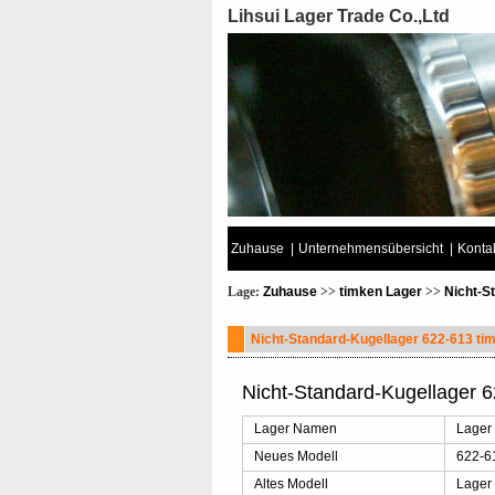
Lihsui Lager Trade Co.,Ltd
Zuhause
|
Unternehmensübersicht
|
Kontak
Lage:
Zuhause
>>
timken Lager
>>
Nicht-S
Nicht-Standard-Kugellager 622-613 ti
Nicht-Standard-Kugellager 
Lager Namen
Lager
Neues Modell
622-6
Altes Modell
Lager