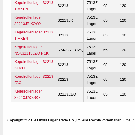
Kegelrollenlager 32213
7513E
32213
65
120
TIMKEN
Lager
Kegelrollenlager
7513E
32213JR
65
120
32213JR KOYO
Lager
Kegelrollenlager 32213
7513E
32213
65
120
TIMKEN
Lager
Kegelrollenlager
7513E
NSK32213J2/Q
65
120
NSK32213J2/Q NSK
Lager
Kegelrollenlager 32213
7513E
32213
65
120
KOYO
Lager
Kegelrollenlager 32213
7513E
32213
65
120
FAG
Lager
Kegelrollenlager
7513E
32213J2/Q
65
120
32213J2/Q SKF
Lager
Copyright © 2014
Lihsui Lager Trade Co.,Ltd
Alle Rechte vorbehalten. Emai