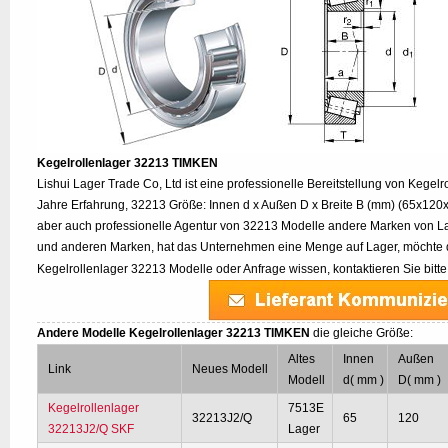
Kegelrollenlager 32213 TIMKEN
Lishui Lager Trade Co, Ltd ist eine professionelle Bereitstellung von Kegel
Jahre Erfahrung, 32213 Größe: Innen d x Außen D x Breite B (mm) (65x120x
aber auch professionelle Agentur von 32213 Modelle andere Marken von L
und anderen Marken, hat das Unternehmen eine Menge auf Lager, möchte d
Kegelrollenlager 32213 Modelle oder Anfrage wissen, kontaktieren Sie bitt
Andere Modelle Kegelrollenlager 32213 TIMKEN
die gleiche Größe:
Altes
Innen
Außen
Link
Neues Modell
Modell
d( mm )
D( mm )
Kegelrollenlager
7513E
32213J2/Q
65
120
32213J2/Q SKF
Lager