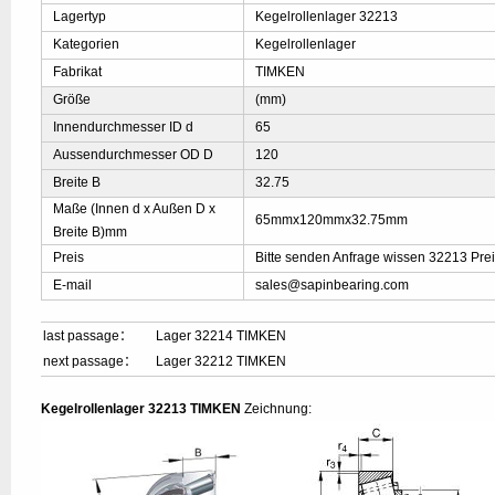
Lagertyp
Kegelrollenlager 32213
Kategorien
Kegelrollenlager
Fabrikat
TIMKEN
Größe
(mm)
Innendurchmesser ID d
65
Aussendurchmesser OD D
120
Breite B
32.75
Maße (Innen d x Außen D x
65mmx120mmx32.75mm
Breite B)mm
Preis
Bitte senden Anfrage wissen 32213 Pre
E-mail
sales@sapinbearing.com
last passage：
Lager 32214 TIMKEN
next passage：
Lager 32212 TIMKEN
Kegelrollenlager 32213 TIMKEN
Zeichnung: