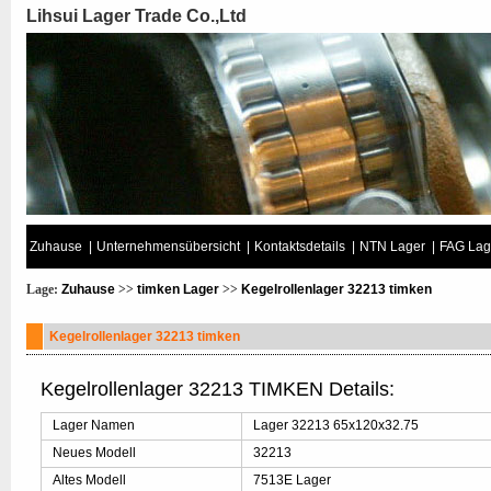
Lihsui Lager Trade Co.,Ltd
Zuhause
|
Unternehmensübersicht
|
Kontaktsdetails
|
NTN Lager
|
FAG Lag
Lage:
Zuhause
>>
timken Lager
>>
Kegelrollenlager 32213 timken
Kegelrollenlager 32213 timken
Kegelrollenlager 32213 TIMKEN Details:
Lager Namen
Lager 32213 65x120x32.75
Neues Modell
32213
Altes Modell
7513E Lager