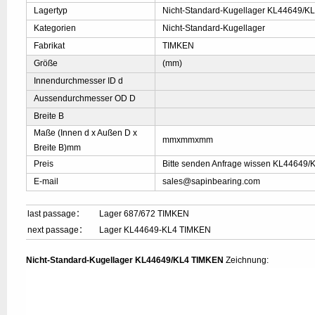
Lagertyp
Nicht-Standard-Kugellager KL44649/K
Kategorien
Nicht-Standard-Kugellager
Fabrikat
TIMKEN
Größe
(mm)
Innendurchmesser ID d
Aussendurchmesser OD D
Breite B
Maße (Innen d x Außen D x
mmxmmxmm
Breite B)mm
Preis
Bitte senden Anfrage wissen KL44649/K
E-mail
sales@sapinbearing.com
last passage：
Lager 687/672 TIMKEN
next passage：
Lager KL44649-KL4 TIMKEN
Nicht-Standard-Kugellager KL44649/KL4 TIMKEN
Zeichnung: