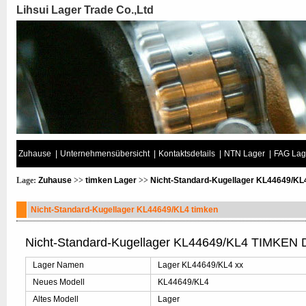
Lihsui Lager Trade Co.,Ltd
Zuhause
|
Unternehmensübersicht
|
Kontaktsdetails
|
NTN Lager
|
FAG Lag
Lage:
Zuhause
>>
timken Lager
>>
Nicht-Standard-Kugellager KL44649/KL
Nicht-Standard-Kugellager KL44649/KL4 timken
Nicht-Standard-Kugellager KL44649/KL4 TIMKEN D
Lager Namen
Lager KL44649/KL4 xx
Neues Modell
KL44649/KL4
Altes Modell
Lager