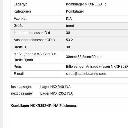
Lagertyp
Kombilager NKXR35Z+IR
Kategorien
Kombilager
Fabrikat
INA
Größe
(mm)
Innendurchmesser ID d
30
Aussendurchmesser OD D
53.2
Breite B
30
Maße (Innen d x Außen D x
30mmx53.2mmx30mm
Breite B)mm
Preis
Bitte senden Anfrage wissen NKXR35Z+
E-mail
sales@sapinbearing.com
last passage：
Lager NKXR40 INA
next passage：
Lager NKXR35Z INA
Kombilager NKXR35Z+IR INA
Zeichnung: