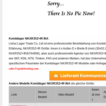
Kombilager NKXR35Z+IR INA
Lishui Lager Trade Co, Ltd ist eine professionelle Bereitstellung von Komb
Erfahrung, NKXR35Z+IR Größe: Innen d x Außen D x Breite B (mm) (30x53.2x
NAXR35Z+IR(6764906), aber auch professionelle Agentur von NKXR35Z+I
wie SKF, NSK, NTN, Timken, FAG und anderen Marken, hat das Unternehme
spezifischen Parameter der Kombilager NKXR35Z+IR Modelle oder Anfrage w
sales@spainbearing.com
Andere Modelle Kombilager NKXR35Z+IR INA
die gleiche Größe:
Innen
Neues
A
Link
Altes Modell
d( mm
Modell
D
)