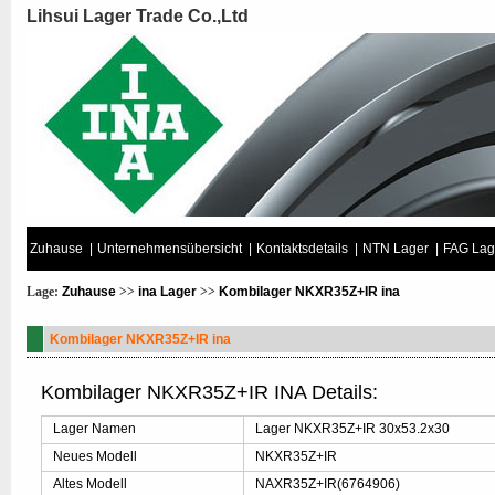
Lihsui Lager Trade Co.,Ltd
Zuhause
|
Unternehmensübersicht
|
Kontaktsdetails
|
NTN Lager
|
FAG Lag
Lage:
Zuhause
>>
ina Lager
>>
Kombilager NKXR35Z+IR ina
Kombilager NKXR35Z+IR ina
Kombilager NKXR35Z+IR INA Details:
Lager Namen
Lager NKXR35Z+IR 30x53.2x30
Neues Modell
NKXR35Z+IR
Altes Modell
NAXR35Z+IR(6764906)