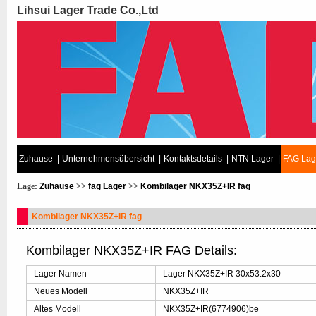
Lihsui Lager Trade Co.,Ltd
Zuhause
|
Unternehmensübersicht
|
Kontaktsdetails
|
NTN Lager
|
FAG Lag
Lage:
Zuhause
>>
fag Lager
>>
Kombilager NKX35Z+IR fag
Kombilager NKX35Z+IR fag
Kombilager NKX35Z+IR FAG Details:
Lager Namen
Lager NKX35Z+IR 30x53.2x30
Neues Modell
NKX35Z+IR
Altes Modell
NKX35Z+IR(6774906)be