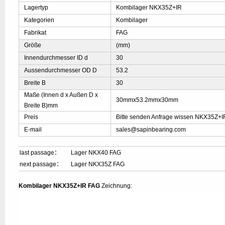
Lagertyp
Kombilager NKX35Z+IR
Kategorien
Kombilager
Fabrikat
FAG
Größe
(mm)
Innendurchmesser ID d
30
Aussendurchmesser OD D
53.2
Breite B
30
Maße (Innen d x Außen D x
30mmx53.2mmx30mm
Breite B)mm
Preis
Bitte senden Anfrage wissen NKX35Z+I
E-mail
sales@sapinbearing.com
last passage：
Lager NKX40 FAG
next passage：
Lager NKX35Z FAG
Kombilager NKX35Z+IR FAG
Zeichnung: