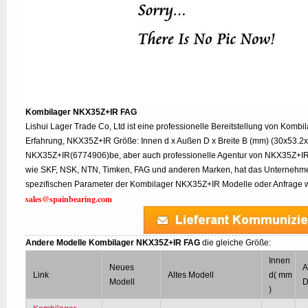
Kombilager NKX35Z+IR FAG
Lishui Lager Trade Co, Ltd ist eine professionelle Bereitstellung von Komb
Erfahrung, NKX35Z+IR Größe: Innen d x Außen D x Breite B (mm) (30x53.2x3
NKX35Z+IR(6774906)be, aber auch professionelle Agentur von NKX35Z+IR
wie SKF, NSK, NTN, Timken, FAG und anderen Marken, hat das Unternehme
spezifischen Parameter der Kombilager NKX35Z+IR Modelle oder Anfrage wis
sales@spainbearing.com
Andere Modelle Kombilager NKX35Z+IR FAG
die gleiche Größe:
Innen
Neues
A
Link
Altes Modell
d( mm
Modell
D
)