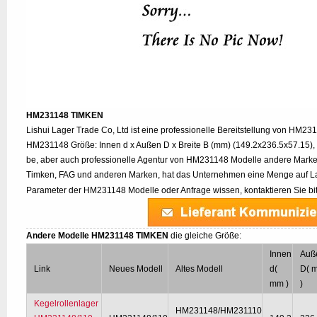
HM231148 TIMKEN
Lishui Lager Trade Co, Ltd ist eine professionelle Bereitstellung von HM23
HM231148 Größe: Innen d x Außen D x Breite B (mm) (149.2x236.5x57.15)
be, aber auch professionelle Agentur von HM231148 Modelle andere Mark
Timken, FAG und anderen Marken, hat das Unternehmen eine Menge auf Lag
Parameter der HM231148 Modelle oder Anfrage wissen, kontaktieren Sie bi
Andere Modelle HM231148 TIMKEN
die gleiche Größe:
Innen
Auß
Link
Neues Modell
Altes Modell
d(
D( 
mm )
)
Kegelrollenlager
HM231148/HM231110