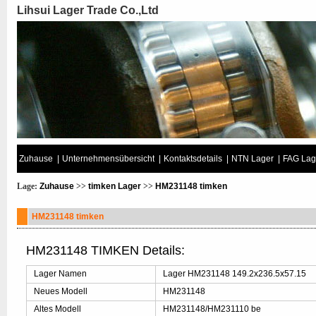
Lihsui Lager Trade Co.,Ltd
Zuhause
|
Unternehmensübersicht
|
Kontaktsdetails
|
NTN Lager
|
FAG Lag
Lage:
Zuhause
>>
timken Lager
>>
HM231148 timken
HM231148 timken
HM231148 TIMKEN Details:
Lager Namen
Lager HM231148 149.2x236.5x57.15
Neues Modell
HM231148
Altes Modell
HM231148/HM231110 be