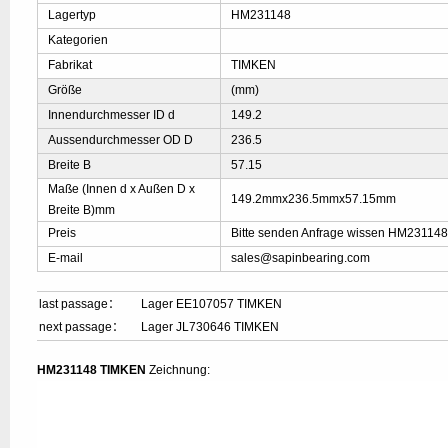
Lagertyp
HM231148
Kategorien
Fabrikat
TIMKEN
Größe
(mm)
Innendurchmesser ID d
149.2
Aussendurchmesser OD D
236.5
Breite B
57.15
Maße (Innen d x Außen D x
149.2mmx236.5mmx57.15mm
Breite B)mm
Preis
Bitte senden Anfrage wissen HM231148
E-mail
sales@sapinbearing.com
last passage：
Lager EE107057 TIMKEN
next passage：
Lager JL730646 TIMKEN
HM231148 TIMKEN
Zeichnung: