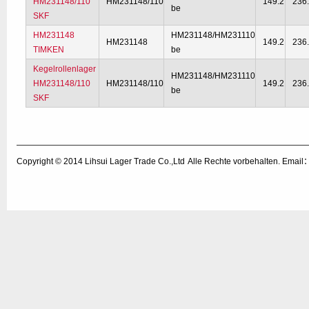
HM231148/110
HM231148/110
149.2
236
be
SKF
HM231148
HM231148/HM231110
HM231148
149.2
236
TIMKEN
be
Kegelrollenlager
HM231148/HM231110
HM231148/110
HM231148/110
149.2
236
be
SKF
Copyright © 2014
Lihsui Lager Trade Co.,Ltd
Alle Rechte vorbehalten. Emai