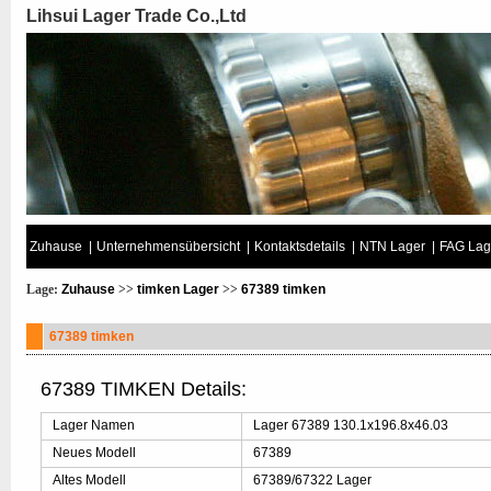
Lihsui Lager Trade Co.,Ltd
Zuhause
|
Unternehmensübersicht
|
Kontaktsdetails
|
NTN Lager
|
FAG Lag
Lage:
Zuhause
>>
timken Lager
>>
67389 timken
67389 timken
67389 TIMKEN Details:
Lager Namen
Lager 67389 130.1x196.8x46.03
Neues Modell
67389
Altes Modell
67389/67322 Lager