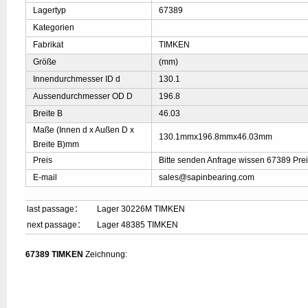
Lagertyp
67389
Kategorien
Fabrikat
TIMKEN
Größe
(mm)
Innendurchmesser ID d
130.1
Aussendurchmesser OD D
196.8
Breite B
46.03
Maße (Innen d x Außen D x
130.1mmx196.8mmx46.03mm
Breite B)mm
Preis
Bitte senden Anfrage wissen 67389 Pre
E-mail
sales@sapinbearing.com
last passage：
Lager 30226M TIMKEN
next passage：
Lager 48385 TIMKEN
67389 TIMKEN
Zeichnung: