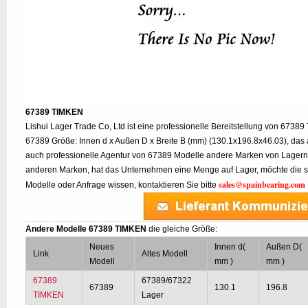
67389 TIMKEN
Lishui Lager Trade Co, Ltd ist eine professionelle Bereitstellung von 67389
67389 Größe: Innen d x Außen D x Breite B (mm) (130.1x196.8x46.03), das 
auch professionelle Agentur von 67389 Modelle andere Marken von Lagern
anderen Marken, hat das Unternehmen eine Menge auf Lager, möchte die s
sales@spainbearing.com
Modelle oder Anfrage wissen, kontaktieren Sie bitte
Andere Modelle 67389 TIMKEN
die gleiche Größe:
Neues
Innen d(
Außen D(
Link
Altes Modell
Modell
mm )
mm )
67389
67389/67322
67389
130.1
196.8
TIMKEN
Lager