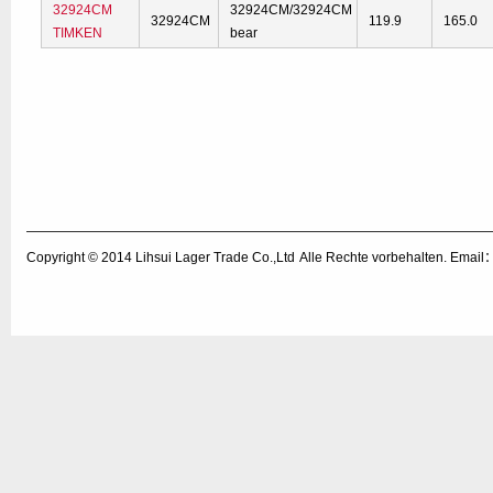
32924CM
32924CM/32924CM
32924CM
119.9
165.0
TIMKEN
bear
Copyright © 2014
Lihsui Lager Trade Co.,Ltd
Alle Rechte vorbehalten. Emai