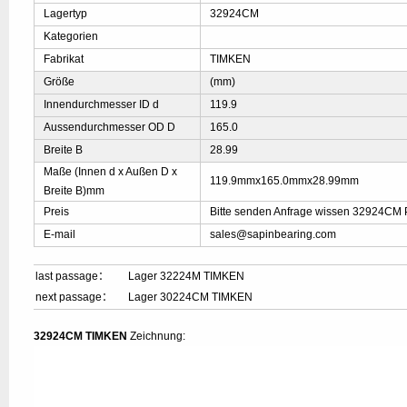
Lagertyp
32924CM
Kategorien
Fabrikat
TIMKEN
Größe
(mm)
Innendurchmesser ID d
119.9
Aussendurchmesser OD D
165.0
Breite B
28.99
Maße (Innen d x Außen D x
119.9mmx165.0mmx28.99mm
Breite B)mm
Preis
Bitte senden Anfrage wissen 32924CM 
E-mail
sales@sapinbearing.com
last passage：
Lager 32224M TIMKEN
next passage：
Lager 30224CM TIMKEN
32924CM TIMKEN
Zeichnung: