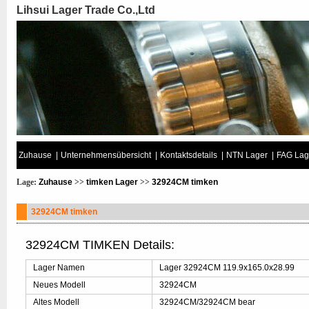
Lihsui Lager Trade Co.,Ltd
Zuhause
|
Unternehmensübersicht
|
Kontaktsdetails
|
NTN Lager
|
FAG Lag
Lage:
Zuhause
>>
timken Lager
>>
32924CM timken
32924CM timken
32924CM TIMKEN Details:
Lager Namen
Lager 32924CM 119.9x165.0x28.99
Neues Modell
32924CM
Altes Modell
32924CM/32924CM bear