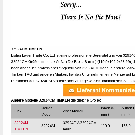
32924CM TIMKEN
Lishui Lager Trade Co, Ltd ist eine professionelle Bereitstellung von 3292
32924CM Größe: Innen d x Außen D x Breite B (mm) (119.9x165.0x28.99),
bear, aber auch professionelle Agentur von 32924CM Modelle andere Mark
Timken, FAG und anderen Marken, hat das Unternehmen eine Menge auf Lag
Parameter der 32924CM Modelle oder Anfrage wissen, kontaktieren Sie bit
Andere Modelle 32924CM TIMKEN
die gleiche Größe:
Neues
Innen d(
Außen 
Link
Altes Modell
Modell
mm )
mm )
32924M
32924CM/32924CM
32924M
119.9
165.0
TIMKEN
bear