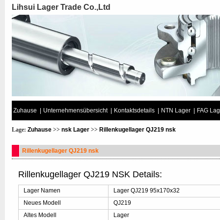
Lihsui Lager Trade Co.,Ltd
Zuhause
|
Unternehmensübersicht
|
Kontaktsdetails
|
NTN Lager
|
FAG Lag
Lage:
Zuhause
>>
nsk Lager
>>
Rillenkugellager QJ219 nsk
Rillenkugellager QJ219 nsk
Rillenkugellager QJ219 NSK Details:
Lager Namen
Lager QJ219 95x170x32
Neues Modell
QJ219
Altes Modell
Lager