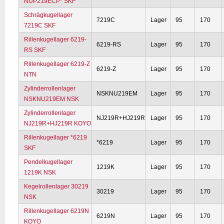
NUP219ECP* SKF
Schrägkugellager
7219C
Lager
95
170
7219C SKF
Rillenkugellager 6219-
6219-RS
Lager
95
170
RS SKF
Rillenkugellager 6219-Z
6219-Z
Lager
95
170
NTN
Zylinderrollenlager
NSKNU219EM
Lager
95
170
NSKNU219EM NSK
Zylinderrollenlager
NJ219R+HJ219R
Lager
95
170
NJ219R+HJ219R KOYO
Rillenkugellager *6219
*6219
Lager
95
170
SKF
Pendelkugellager
1219K
Lager
95
170
1219K NSK
Kegelrollenlager 30219
30219
Lager
95
170
NSK
Rillenkugellager 6219N
6219N
Lager
95
170
KOYO