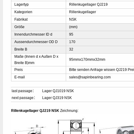
Lagertyp
Rillenkugellager QJ219
Kategorien
Rillenkugellager
Fabrikat
NSK
Größe
(mm)
Innendurchmesser ID d
95
Aussendurchmesser OD D
170
Breite B
32
Maße (Innen d x Außen D x
95mmx170mmx32mm
Breite B)mm
Preis
Bitte senden Anfrage wissen QJ219 Pre
E-mail
sales@sapinbearing.com
last passage：
Lager QJ1019 NSK
next passage：
Lager QJ319 NSK
Rillenkugellager QJ219 NSK
Zeichnung: