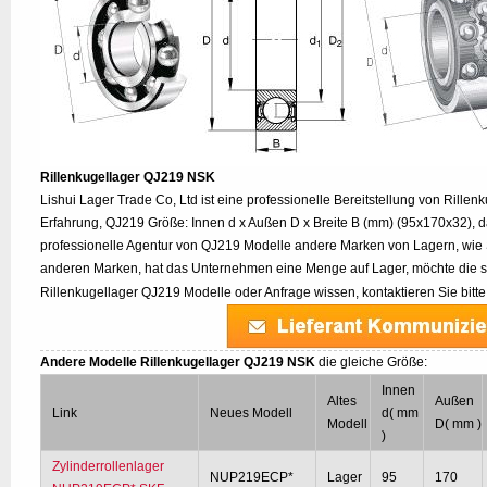
Rillenkugellager QJ219 NSK
Lishui Lager Trade Co, Ltd ist eine professionelle Bereitstellung von Rille
Erfahrung, QJ219 Größe: Innen d x Außen D x Breite B (mm) (95x170x32), da
professionelle Agentur von QJ219 Modelle andere Marken von Lagern, wi
anderen Marken, hat das Unternehmen eine Menge auf Lager, möchte die s
Rillenkugellager QJ219 Modelle oder Anfrage wissen, kontaktieren Sie bitt
Andere Modelle Rillenkugellager QJ219 NSK
die gleiche Größe:
Innen
Altes
Außen
Link
Neues Modell
d( mm
Modell
D( mm )
)
Zylinderrollenlager
NUP219ECP*
Lager
95
170