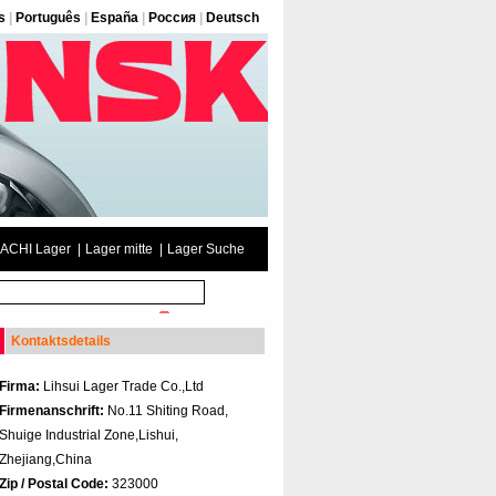
s
|
Português
|
España
|
Россия
|
Deutsch
ACHI Lager
|
Lager mitte
|
Lager Suche
Kontaktsdetails
Firma:
Lihsui Lager Trade Co.,Ltd
Firmenanschrift:
No.11 Shiting Road,
Shuige Industrial Zone,Lishui,
Zhejiang,China
Zip / Postal Code:
323000