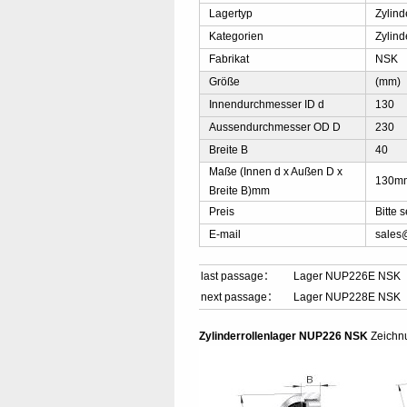
Lagertyp
Zylin
Kategorien
Zylind
Fabrikat
NSK
Größe
(mm)
Innendurchmesser ID d
130
Aussendurchmesser OD D
230
Breite B
40
Maße (Innen d x Außen D x
130m
Breite B)mm
Preis
Bitte
E-mail
sales
last passage：
Lager NUP226E NSK
next passage：
Lager NUP228E NSK
Zylinderrollenlager NUP226 NSK
Zeichn