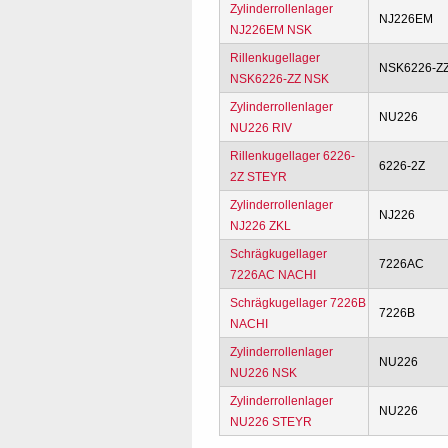
Zylinderrollenlager
NJ226EM
NJ226EM NSK
Rillenkugellager
NSK6226-Z
NSK6226-ZZ NSK
Zylinderrollenlager
NU226
NU226 RIV
Rillenkugellager 6226-
6226-2Z
2Z STEYR
Zylinderrollenlager
NJ226
NJ226 ZKL
Schrägkugellager
7226AC
7226AC NACHI
Schrägkugellager 7226B
7226B
NACHI
Zylinderrollenlager
NU226
NU226 NSK
Zylinderrollenlager
NU226
NU226 STEYR