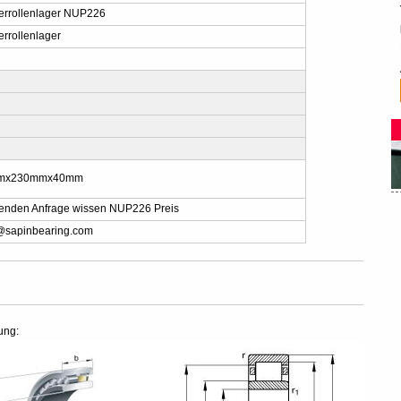
derrollenlager NUP226
errollenlager
mx230mmx40mm
 senden Anfrage wissen NUP226 Preis
@sapinbearing.com
ung: