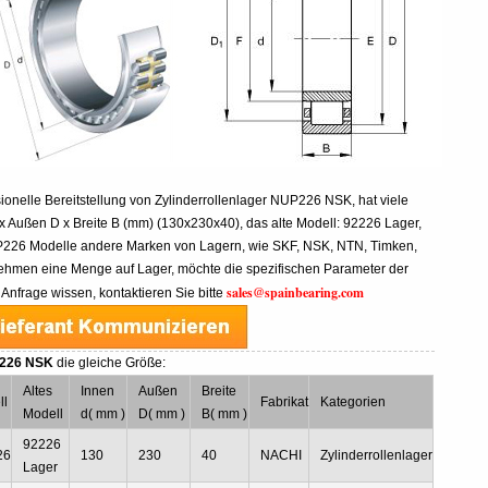
sionelle Bereitstellung von Zylinderrollenlager NUP226 NSK, hat viele
 Außen D x Breite B (mm) (130x230x40), das alte Modell: 92226 Lager,
UP226 Modelle andere Marken von Lagern, wie SKF, NSK, NTN, Timken,
hmen eine Menge auf Lager, möchte die spezifischen Parameter der
sales@spainbearing.com
Anfrage wissen, kontaktieren Sie bitte
P226 NSK
die gleiche Größe:
Altes
Innen
Außen
Breite
ll
Fabrikat
Kategorien
Modell
d( mm )
D( mm )
B( mm )
92226
26
130
230
40
NACHI
Zylinderrollenlager
Lager