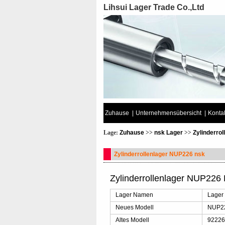
Lihsui Lager Trade Co.,Ltd
Zuhause
|
Unternehmensübersicht
|
Kontak
Lage:
Zuhause
>>
nsk Lager
>>
Zylinderro
Zylinderrollenlager NUP226 nsk
Zylinderrollenlager NUP226 
Lager Namen
Lager
Neues Modell
NUP2
Altes Modell
92226