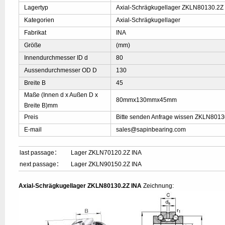
Lagertyp
Axial-Schrägkugellager ZKLN80130.2Z
Kategorien
Axial-Schrägkugellager
Fabrikat
INA
Größe
(mm)
Innendurchmesser ID d
80
Aussendurchmesser OD D
130
Breite B
45
Maße (Innen d x Außen D x
80mmx130mmx45mm
Breite B)mm
Preis
Bitte senden Anfrage wissen ZKLN8013
E-mail
sales@sapinbearing.com
last passage：
Lager ZKLN70120.2Z INA
next passage：
Lager ZKLN90150.2Z INA
Axial-Schrägkugellager ZKLN80130.2Z INA
Zeichnung: