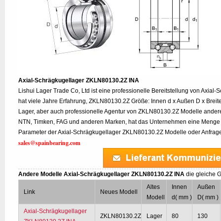
Axial-Schrägkugellager ZKLN80130.2Z INA
Lishui Lager Trade Co, Ltd ist eine professionelle Bereitstellung von Axia
hat viele Jahre Erfahrung, ZKLN80130.2Z Größe: Innen d x Außen D x Breite
Lager, aber auch professionelle Agentur von ZKLN80130.2Z Modelle ander
NTN, Timken, FAG und anderen Marken, hat das Unternehmen eine Menge a
Parameter der Axial-Schrägkugellager ZKLN80130.2Z Modelle oder Anfrage w
sales@spainbearing.com
Andere Modelle Axial-Schrägkugellager ZKLN80130.2Z INA
die gleiche 
Altes
Innen
Außen
Link
Neues Modell
Modell
d( mm )
D( mm )
Axial-Schrägkugellager
ZKLN80130.2Z
Lager
80
130