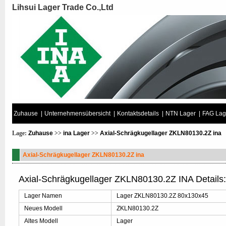
Lihsui Lager Trade Co.,Ltd
Zuhause
|
Unternehmensübersicht
|
Kontaktsdetails
|
NTN Lager
|
FAG Lag
Lage:
Zuhause
>>
ina Lager
>>
Axial-Schrägkugellager ZKLN80130.2Z ina
Axial-Schrägkugellager ZKLN80130.2Z ina
Axial-Schrägkugellager ZKLN80130.2Z INA Details
Lager Namen
Lager ZKLN80130.2Z 80x130x45
Neues Modell
ZKLN80130.2Z
Altes Modell
Lager