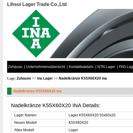
Lihsui Lager Trade Co.,Ltd
Zuhause
|
Unternehmensübersicht
|
Kontaktsdetails
|
NTN Lager
|
FAG Lag
Lage:
Zuhause
>>
ina Lager
>>
Nadelkränze K55X60X20 ina
Nadelkränze K55X60X20 ina
Nadelkränze K55X60X20 INA Details:
Lager Namen
Lager K55X60X20 55x60x20
Neues Modell
K55X60X20
Altes Modell
Lager