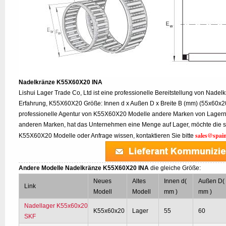
Nadelkränze K55X60X20 INA
Lishui Lager Trade Co, Ltd ist eine professionelle Bereitstellung von Nade
Erfahrung, K55X60X20 Größe: Innen d x Außen D x Breite B (mm) (55x60x20)
professionelle Agentur von K55X60X20 Modelle andere Marken von Lagern
anderen Marken, hat das Unternehmen eine Menge auf Lager, möchte die s
sales@spai
K55X60X20 Modelle oder Anfrage wissen, kontaktieren Sie bitte
Andere Modelle Nadelkränze K55X60X20 INA
die gleiche Größe:
Neues
Altes
Innen d(
Außen D(
Link
Modell
Modell
mm )
mm )
Nadellager K55x60x20
K55x60x20
Lager
55
60
SKF