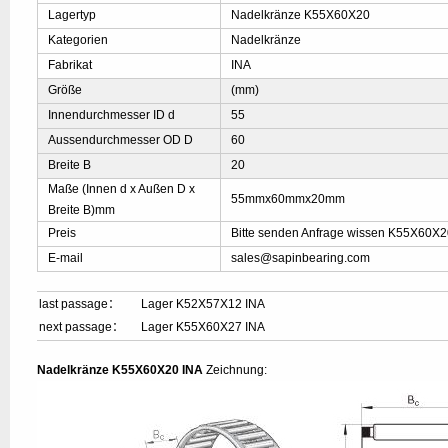
Lagertyp
Nadelkränze K55X60X20
Kategorien
Nadelkränze
Fabrikat
INA
Größe
(mm)
Innendurchmesser ID d
55
Aussendurchmesser OD D
60
Breite B
20
Maße (Innen d x Außen D x
55mmx60mmx20mm
Breite B)mm
Preis
Bitte senden Anfrage wissen K55X60X2
E-mail
sales@sapinbearing.com
last passage：
Lager K52X57X12 INA
next passage：
Lager K55X60X27 INA
Nadelkränze K55X60X20 INA
Zeichnung: