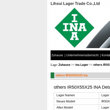
Lihsui Lager Trade Co.,Ltd
Zuhause
|
Unternehmensübersicht
|
Kontak
Lage:
Zuhause
>>
ina Lager
>>
others IR5
others IR50X55X25 ina
others IR50X55X25 INA Deta
Lager Namen
Lager
Neues Modell
IR50
Altes Modell
Lager