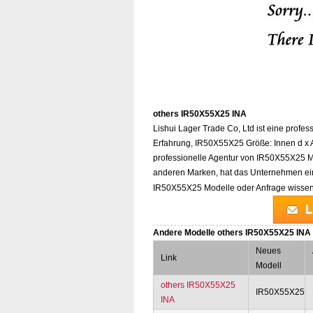
others IR50X55X25 INA
Lishui Lager Trade Co, Ltd ist eine profes
Erfahrung, IR50X55X25 Größe: Innen d x A
professionelle Agentur von IR50X55X25 
anderen Marken, hat das Unternehmen ein
IR50X55X25 Modelle oder Anfrage wissen, 
Andere Modelle others IR50X55X25 INA
Neues
Link
Modell
others IR50X55X25
IR50X55X25
INA