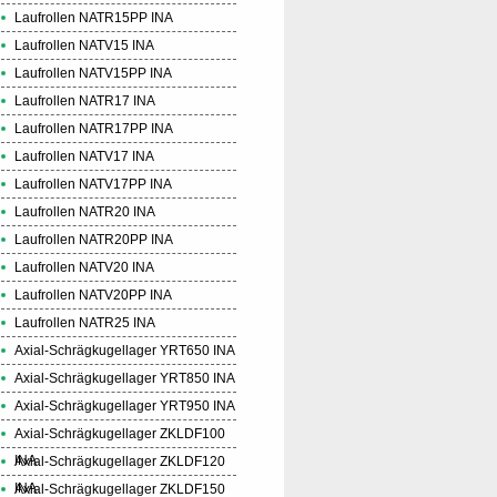
Laufrollen NATR15PP INA
Laufrollen NATV15 INA
Laufrollen NATV15PP INA
Laufrollen NATR17 INA
Laufrollen NATR17PP INA
Laufrollen NATV17 INA
Laufrollen NATV17PP INA
Laufrollen NATR20 INA
Laufrollen NATR20PP INA
Laufrollen NATV20 INA
Laufrollen NATV20PP INA
Laufrollen NATR25 INA
Axial-Schrägkugellager YRT650 INA
Axial-Schrägkugellager YRT850 INA
Axial-Schrägkugellager YRT950 INA
Axial-Schrägkugellager ZKLDF100
INA
Axial-Schrägkugellager ZKLDF120
INA
Axial-Schrägkugellager ZKLDF150