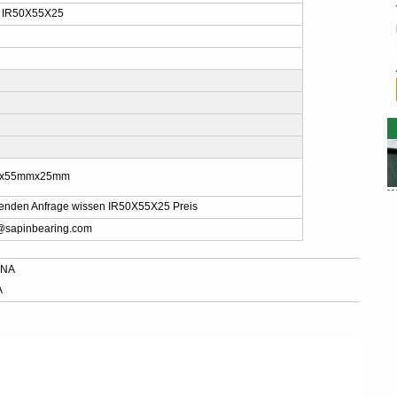
s IR50X55X25
x55mmx25mm
 senden Anfrage wissen IR50X55X25 Preis
@sapinbearing.com
INA
A