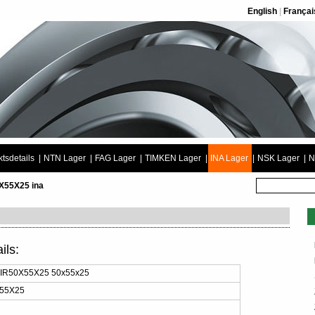
English
|
Françai
tsdetails
|
NTN Lager
|
FAG Lager
|
TIMKEN Lager
|
INA Lager
|
NSK Lager
|
N
0X55X25 ina
ils:
 IR50X55X25 50x55x25
X55X25