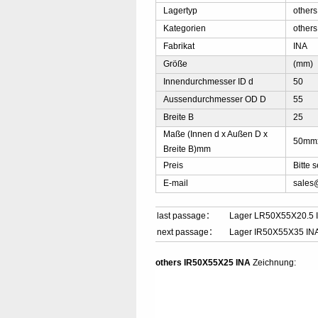
Lagertyp
other
Kategorien
others
Fabrikat
INA
Größe
(mm)
Innendurchmesser ID d
50
Aussendurchmesser OD D
55
Breite B
25
Maße (Innen d x Außen D x
50mm
Breite B)mm
Preis
Bitte
E-mail
sales
last passage：
Lager LR50X55X20.5 
next passage：
Lager IR50X55X35 IN
others IR50X55X25 INA
Zeichnung: