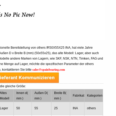
sionelle Bereitstellung von others IR50X55X25 INA, hat viele Jahre
ußen D x Breite B (mm) (50x55x25), das alte Modell: Lager, aber auch
Modelle andere Marken von Lagern, wie SKF, NSK, NTN, Timken, FAG und
e Menge auf Lager, möchte die spezifischen Parameter der others
sales@spainbearing.com
kontaktieren Sie bitte
die gleiche Größe:
Altes
Innen d(
Außen D(
Breite B(
Fabrikat
Kategorien
Modell
mm )
mm )
mm )
Lager
50
55
25
INA
others