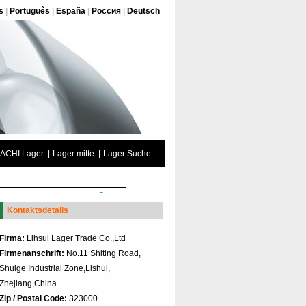
s
|
Português
|
España
|
Россия
|
Deutsch
ACHI Lager
|
Lager mitte
|
Lager Suche
Kontaktsdetails
Firma:
Lihsui Lager Trade Co.,Ltd
Firmenanschrift:
No.11 Shiting Road,
Shuige Industrial Zone,Lishui,
Zhejiang,China
Zip / Postal Code:
323000