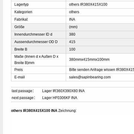
Lagertyp
others IR380X415X100
Kategorien
others
Fabrikat
INA
Größe
(mm)
Innendurchmesser ID d
380
Aussendurchmesser OD D
415
Breite B
100
Maße (Innen d x Außen D x
380mmx415mmx100mm
Breite B)mm
Preis
Bitte senden Anfrage wissen IR380X41
E-mail
sales@sapinbearing.com
last passage：
Lager IR360X390X80 INA
next passage：
Lager HF0306KF INA
others IR380X415X100 INA
Zeichnung: