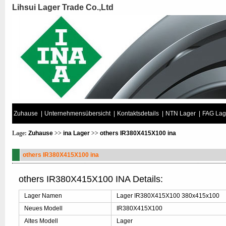
Lihsui Lager Trade Co.,Ltd
Zuhause
|
Unternehmensübersicht
|
Kontaktsdetails
|
NTN Lager
|
FAG Lag
Lage:
Zuhause
>>
ina Lager
>>
others IR380X415X100 ina
others IR380X415X100 ina
others IR380X415X100 INA Details:
Lager Namen
Lager IR380X415X100 380x415x100
Neues Modell
IR380X415X100
Altes Modell
Lager