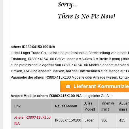
others IR380X415X100 INA
Lishui Lager Trade Co, Ltd ist eine professionelle Bereitstellung von other
Erfahrung, IR380X415X100 Größe: Innen d x Außen D x Breite B (mm) (380x
auch professionelle Agentur von IR380X415X100 Modelle andere Marken v
Timken, FAG und anderen Marken, hat das Unternehmen eine Menge auf Lag
Parameter der others IR380X415X100 Modelle oder Anfrage wissen, kontakt
Andere Modelle others IR380X415X100 INA
die gleiche Größe:
Altes
Innen d(
Außen
Link
Neues Modell
Modell
mm )
mm )
others IR380X415X100
IR380X415X100
Lager
380
415
INA