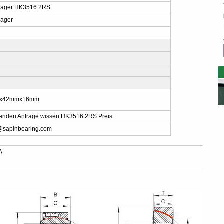
lager HK3516.2RS
lager
x42mmx16mm
 senden Anfrage wissen HK3516.2RS Preis
@sapinbearing.com
A