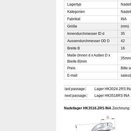
Lagertyp
Nadel
Kategorien
Nadel
Fabrikat
INA
Größe
(mm)
Innendurchmesser ID d
35
Aussendurchmesser OD D
42
Breite B
16
Maße (Innen d x Außen D x
35mm
Breite B)mm
Preis
Bitte
E-mail
sales
last passage：
Lager HK3024.2RS IN
next passage：
Lager HK3518RS INA
Nadellager HK3516.2RS INA
Zeichnung: