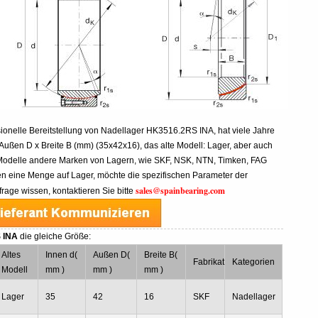
ssionelle Bereitstellung von Nadellager HK3516.2RS INA, hat viele Jahre
ußen D x Breite B (mm) (35x42x16), das alte Modell: Lager, aber auch
Modelle andere Marken von Lagern, wie SKF, NSK, NTN, Timken, FAG
 eine Menge auf Lager, möchte die spezifischen Parameter der
sales@spainbearing.com
age wissen, kontaktieren Sie bitte
 INA
die gleiche Größe:
Altes
Innen d(
Außen D(
Breite B(
Fabrikat
Kategorien
Modell
mm )
mm )
mm )
Lager
35
42
16
SKF
Nadellager