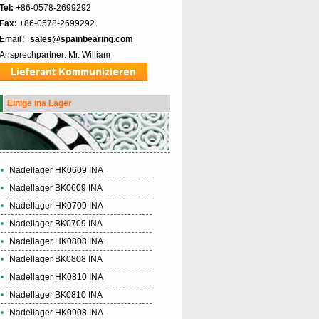
Tel:
+86-0578-2699292
Fax:
+86-0578-2699292
Email：
sales@spainbearing.com
Ansprechpartner: Mr. William
Einige ina Lager
Nadellager HK0609 INA
Nadellager BK0609 INA
Nadellager HK0709 INA
Nadellager BK0709 INA
Nadellager HK0808 INA
Nadellager BK0808 INA
Nadellager HK0810 INA
Nadellager BK0810 INA
Nadellager HK0908 INA