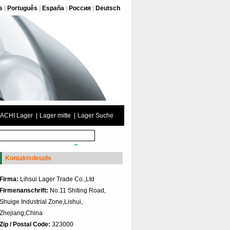
s
|
Português
|
España
|
Россия
|
Deutsch
ACHI Lager
|
Lager mitte
|
Lager Suche
Kontaktsdetails
Firma:
Lihsui Lager Trade Co.,Ltd
Firmenanschrift:
No.11 Shiting Road,
Shuige Industrial Zone,Lishui,
Zhejiang,China
Zip / Postal Code:
323000