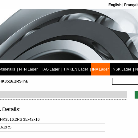
English
|
Françai
tsdetails
|
NTN Lager
|
FAG Lager
|
TIMKEN Lager
|
INA Lager
|
NSK Lager
|
N
 HK3516.2RS ina
Details:
 HK3516.2RS 35x42x16
16.2RS