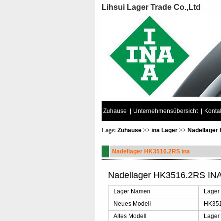
Lihsui Lager Trade Co.,Ltd
Zuhause
|
Unternehmensübersicht
|
Kontak
Lage:
Zuhause
>>
ina Lager
>>
Nadellager
Nadellager HK3516.2RS ina
Nadellager HK3516.2RS INA 
Lager Namen
Lager
Neues Modell
HK35
Altes Modell
Lager