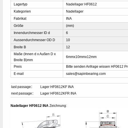
Lagertyp
Nadellager HF0612
Kategorien
Nadellager
Fabrikat
INA
Größe
(mm)
Innendurchmesser ID d
6
Aussendurchmesser OD D
10
Breite B
12
Maße (Innen d x Außen D x
6mmx10mmx12mm
Breite B)mm
Preis
Bitte senden Anfrage wissen HF0612 Pr
E-mail
sales@sapinbearing.com
last passage：
Lager HF0612KF INA
next passage：
Lager HF0612KFR INA
Nadellager HF0612 INA
Zeichnung: