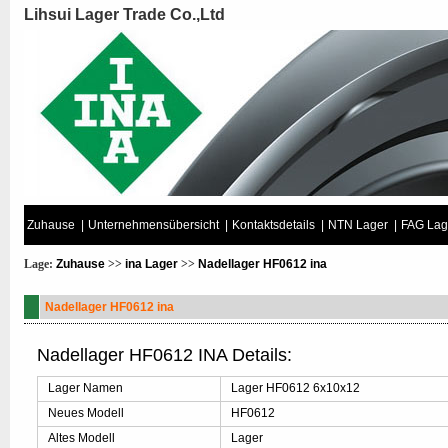
Lihsui Lager Trade Co.,Ltd
Zuhause
|
Unternehmensübersicht
|
Kontaktsdetails
|
NTN Lager
|
FAG Lag
Lage:
Zuhause
>>
ina Lager
>>
Nadellager HF0612 ina
Nadellager HF0612 ina
Nadellager HF0612 INA Details:
Lager Namen
Lager HF0612 6x10x12
Neues Modell
HF0612
Altes Modell
Lager