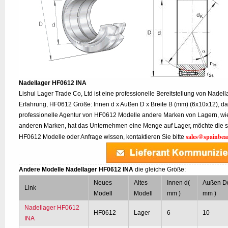
Nadellager HF0612 INA
Lishui Lager Trade Co, Ltd ist eine professionelle Bereitstellung von Nadel
Erfahrung, HF0612 Größe: Innen d x Außen D x Breite B (mm) (6x10x12), das
professionelle Agentur von HF0612 Modelle andere Marken von Lagern, w
anderen Marken, hat das Unternehmen eine Menge auf Lager, möchte die s
sales@spainbea
HF0612 Modelle oder Anfrage wissen, kontaktieren Sie bitte
Andere Modelle Nadellager HF0612 INA
die gleiche Größe:
Neues
Altes
Innen d(
Außen D
Link
Modell
Modell
mm )
mm )
Nadellager HF0612
HF0612
Lager
6
10
INA