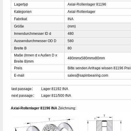
Lagertyp
Axial-Rollenlager 81196
Kategorien
Axial-Rollenlager
Fabrikat
INA
Größe
(mm)
Innendurchmesser ID d
480
Aussendurchmesser OD D
580
Breite B
80
Maße (Innen d x Außen D x
480mmx580mmx80mm
Breite B)mm
Preis
Bitte senden Anfrage wissen 81196 Prei
E-mail
sales@sapinbearing.com
last passage：
Lager 81192 INA
next passage：
Lager 811/500 INA
Axial-Rollenlager 81196 INA
Zeichnung: