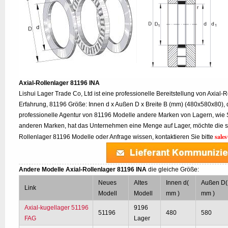
Axial-Rollenlager 81196 INA
Lishui Lager Trade Co, Ltd ist eine professionelle Bereitstellung von Axial-
Erfahrung, 81196 Größe: Innen d x Außen D x Breite B (mm) (480x580x80), 
professionelle Agentur von 81196 Modelle andere Marken von Lagern, wie
anderen Marken, hat das Unternehmen eine Menge auf Lager, möchte die sp
sale
Rollenlager 81196 Modelle oder Anfrage wissen, kontaktieren Sie bitte
Andere Modelle Axial-Rollenlager 81196 INA
die gleiche Größe:
Neues
Altes
Innen d(
Außen D(
Link
Modell
Modell
mm )
mm )
Axial-kugellager 51196
9196
51196
480
580
FAG
Lager