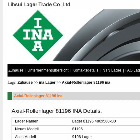
Lihsui Lager Trade Co.,Ltd
Zuhause
|
Unternehmensübersicht
|
Kontaktsdetails
|
NTN Lager
|
FAG Lag
Lage:
Zuhause
>>
ina Lager
>>
Axial-Rollenlager 81196 ina
Axial-Rollenlager 81196 ina
Axial-Rollenlager 81196 INA Details:
Lager Namen
Lager 81196 480x580x80
Neues Modell
81196
Altes Modell
9196 Lager