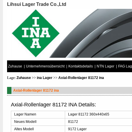
Lihsui Lager Trade Co.,Ltd
Zuhause
|
Unternehmensübersicht
|
Kontaktsdetails
|
NTN Lager
|
FAG Lag
Lage:
Zuhause
>>
ina Lager
>>
Axial-Rollenlager 81172 ina
Axial-Rollenlager 81172 ina
Axial-Rollenlager 81172 INA Details:
Lager Namen
Lager 81172 360x440x65
Neues Modell
81172
Altes Modell
9172 Lager