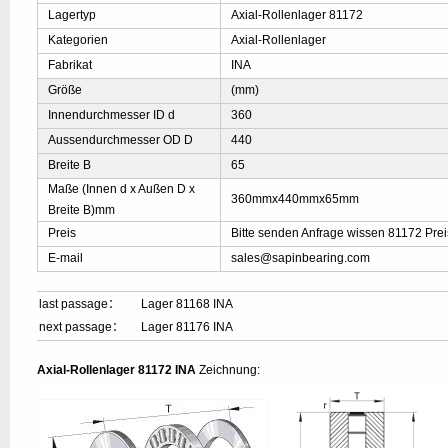
Lagertyp
Axial-Rollenlager 81172
Kategorien
Axial-Rollenlager
Fabrikat
INA
Größe
(mm)
Innendurchmesser ID d
360
Aussendurchmesser OD D
440
Breite B
65
Maße (Innen d x Außen D x
360mmx440mmx65mm
Breite B)mm
Preis
Bitte senden Anfrage wissen 81172 Prei
E-mail
sales@sapinbearing.com
last passage：
Lager 81168 INA
next passage：
Lager 81176 INA
Axial-Rollenlager 81172 INA
Zeichnung: