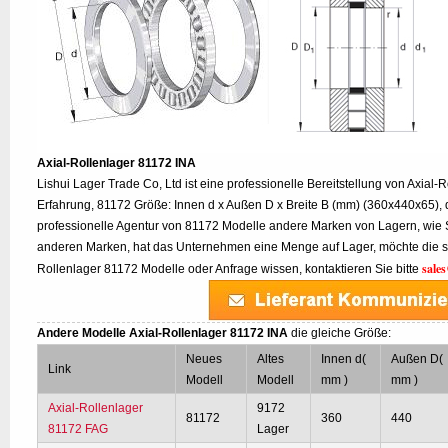
Axial-Rollenlager 81172 INA
Lishui Lager Trade Co, Ltd ist eine professionelle Bereitstellung von Axial-
Erfahrung, 81172 Größe: Innen d x Außen D x Breite B (mm) (360x440x65), 
professionelle Agentur von 81172 Modelle andere Marken von Lagern, wie
anderen Marken, hat das Unternehmen eine Menge auf Lager, möchte die sp
sale
Rollenlager 81172 Modelle oder Anfrage wissen, kontaktieren Sie bitte
Andere Modelle Axial-Rollenlager 81172 INA
die gleiche Größe:
Neues
Altes
Innen d(
Außen D(
Link
Modell
Modell
mm )
mm )
Axial-Rollenlager
9172
81172
360
440
81172 FAG
Lager