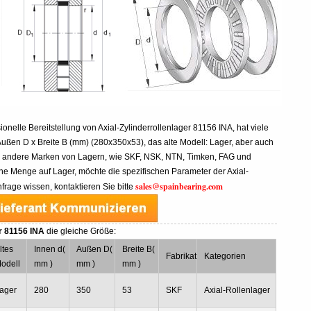
ionelle Bereitstellung von Axial-Zylinderrollenlager 81156 INA, hat viele
Außen D x Breite B (mm) (280x350x53), das alte Modell: Lager, aber auch
e andere Marken von Lagern, wie SKF, NSK, NTN, Timken, FAG und
e Menge auf Lager, möchte die spezifischen Parameter der Axial-
sales@spainbearing.com
frage wissen, kontaktieren Sie bitte
r 81156 INA
die gleiche Größe:
ltes
Innen d(
Außen D(
Breite B(
Fabrikat
Kategorien
odell
mm )
mm )
mm )
ager
280
350
53
SKF
Axial-Rollenlager