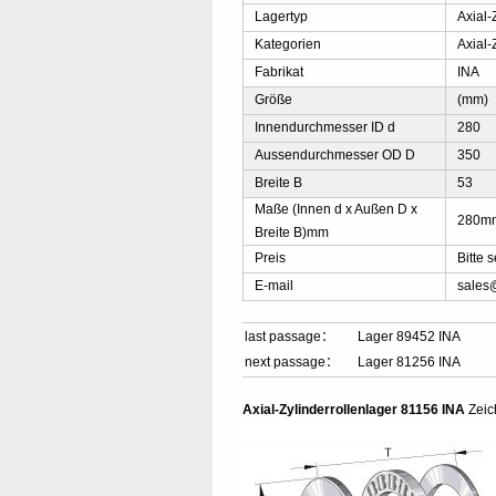
Lagertyp
Axial-
Kategorien
Axial-
Fabrikat
INA
Größe
(mm)
Innendurchmesser ID d
280
Aussendurchmesser OD D
350
Breite B
53
Maße (Innen d x Außen D x
280m
Breite B)mm
Preis
Bitte 
E-mail
sales
last passage：
Lager 89452 INA
next passage：
Lager 81256 INA
Axial-Zylinderrollenlager 81156 INA
Zeic