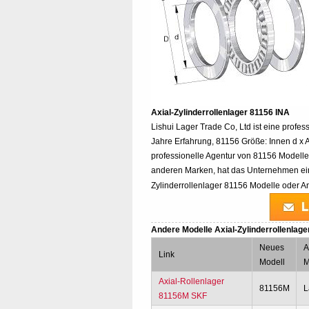
Axial-Zylinderrollenlager 81156 INA
Lishui Lager Trade Co, Ltd ist eine profess
Jahre Erfahrung, 81156 Größe: Innen d x 
professionelle Agentur von 81156 Modell
anderen Marken, hat das Unternehmen ein
Zylinderrollenlager 81156 Modelle oder An
Andere Modelle Axial-Zylinderrollenlage
Neues
A
Link
Modell
M
Axial-Rollenlager
81156M
L
81156M SKF