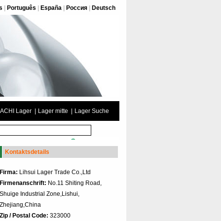
s
|
Português
|
España
|
Россия
|
Deutsch
ACHI Lager
|
Lager mitte
|
Lager Suche
Kontaktsdetails
Firma:
Lihsui Lager Trade Co.,Ltd
Firmenanschrift:
No.11 Shiting Road,
Shuige Industrial Zone,Lishui,
Zhejiang,China
Zip / Postal Code:
323000