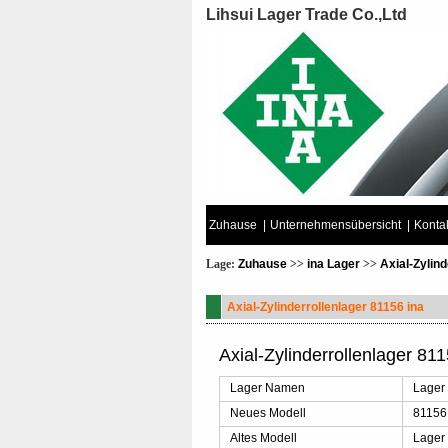
Lihsui Lager Trade Co.,Ltd
Zuhause
|
Unternehmensübersicht
|
Kontak
Lage:
Zuhause
>>
ina Lager
>>
Axial-Zylind
Axial-Zylinderrollenlager 81156 ina
Axial-Zylinderrollenlager 811
Lager Namen
Lager
Neues Modell
81156
Altes Modell
Lager