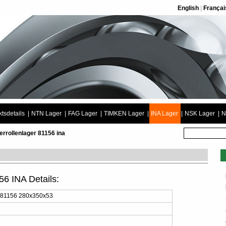
English
|
Françai
tsdetails
|
NTN Lager
|
FAG Lager
|
TIMKEN Lager
|
INA Lager
|
NSK Lager
|
N
errollenlager 81156 ina
56 INA Details:
 81156 280x350x53