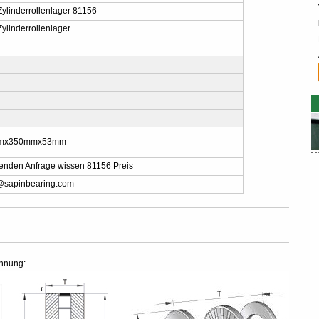
Zylinderrollenlager 81156
Zylinderrollenlager
mx350mmx53mm
senden Anfrage wissen 81156 Preis
@sapinbearing.com
hnung: