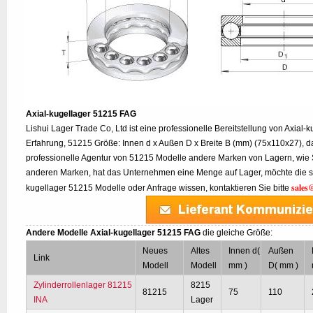
Axial-kugellager 51215 FAG
Lishui Lager Trade Co, Ltd ist eine professionelle Bereitstellung von Axial-
Erfahrung, 51215 Größe: Innen d x Außen D x Breite B (mm) (75x110x27), da
professionelle Agentur von 51215 Modelle andere Marken von Lagern, wie
anderen Marken, hat das Unternehmen eine Menge auf Lager, möchte die sp
sales
kugellager 51215 Modelle oder Anfrage wissen, kontaktieren Sie bitte
Andere Modelle Axial-kugellager 51215 FAG
die gleiche Größe:
Neues
Altes
Innen d(
Außen
Link
Modell
Modell
mm )
D( mm )
Zylinderrollenlager 81215
8215
81215
75
110
INA
Lager