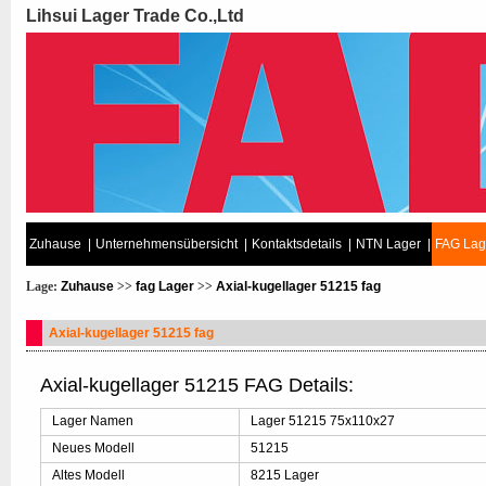
Lihsui Lager Trade Co.,Ltd
Zuhause
|
Unternehmensübersicht
|
Kontaktsdetails
|
NTN Lager
|
FAG Lag
Lage:
Zuhause
>>
fag Lager
>>
Axial-kugellager 51215 fag
Axial-kugellager 51215 fag
Axial-kugellager 51215 FAG Details:
Lager Namen
Lager 51215 75x110x27
Neues Modell
51215
Altes Modell
8215 Lager