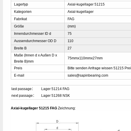
Lagertyp
Axial-kugellager 51215
Kategorien
Axial-kugellager
Fabrikat
FAG
Größe
(mm)
Innendurchmesser ID d
75
Aussendurchmesser OD D
110
Breite B
27
Maße (Innen d x Außen D x
75mmx110mmx27mm
Breite B)mm
Preis
Bitte senden Anfrage wissen 51215 Pre
E-mail
sales@sapinbearing.com
last passage：
Lager 51214 FAG
next passage：
Lager 51268 NSK
Axial-kugellager 51215 FAG
Zeichnung: