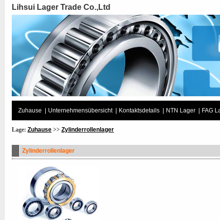
Lihsui Lager Trade Co.,Ltd
Zuhause
|
Unternehmensübersicht
|
Kontaktsdetails
|
NTN Lager
|
FAG L
Lage:
Zuhause
>>
Zylinderrollenlager
Zylinderrollenlager