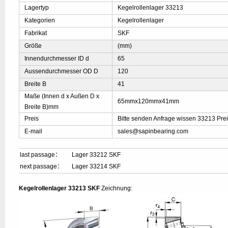
Lagertyp
Kegelrollenlager 33213
Kategorien
Kegelrollenlager
Fabrikat
SKF
Größe
(mm)
Innendurchmesser ID d
65
Aussendurchmesser OD D
120
Breite B
41
Maße (Innen d x Außen D x
65mmx120mmx41mm
Breite B)mm
Preis
Bitte senden Anfrage wissen 33213 Pre
E-mail
sales@sapinbearing.com
last passage：
Lager 33212 SKF
next passage：
Lager 33214 SKF
Kegelrollenlager 33213 SKF
Zeichnung: