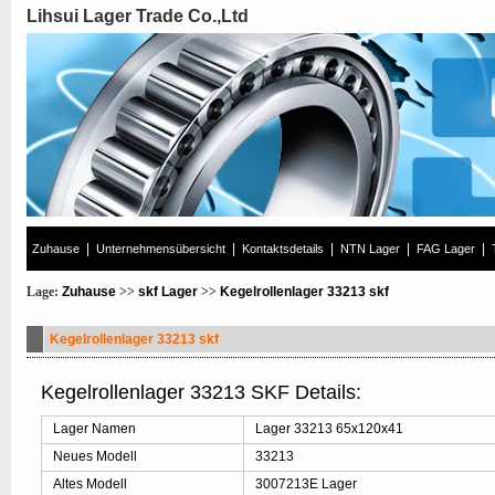
Lihsui Lager Trade Co.,Ltd
|
|
|
|
|
Zuhause
Unternehmensübersicht
Kontaktsdetails
NTN Lager
FAG Lager
Lage:
Zuhause
>>
skf Lager
>>
Kegelrollenlager 33213 skf
Kegelrollenlager 33213 skf
Kegelrollenlager 33213 SKF Details:
Lager Namen
Lager 33213 65x120x41
Neues Modell
33213
Altes Modell
3007213E Lager