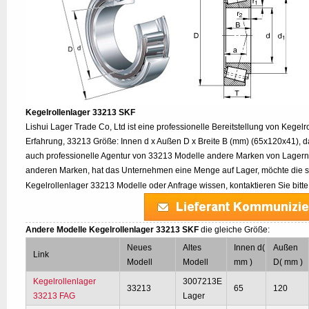
Kegelrollenlager 33213 SKF
Lishui Lager Trade Co, Ltd ist eine professionelle Bereitstellung von Kegel
Erfahrung, 33213 Größe: Innen d x Außen D x Breite B (mm) (65x120x41), d
auch professionelle Agentur von 33213 Modelle andere Marken von Lagern
anderen Marken, hat das Unternehmen eine Menge auf Lager, möchte die s
Kegelrollenlager 33213 Modelle oder Anfrage wissen, kontaktieren Sie bitt
Andere Modelle Kegelrollenlager 33213 SKF
die gleiche Größe:
Neues
Altes
Innen d(
Außen
Link
Modell
Modell
mm )
D( mm )
Kegelrollenlager
3007213E
33213
65
120
33213 FAG
Lager