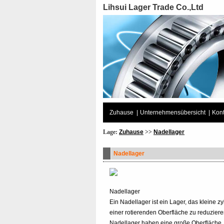
Lihsui Lager Trade Co.,Ltd
Zuhause
|
Unternehmensübersicht
|
Kont
Lage:
Zuhause
>>
Nadellager
Nadellager
Nadellager
Ein Nadellager ist ein Lager, das kleine 
einer rotierenden Oberfläche zu reduziere
Nadellager haben eine große Oberfläche, d