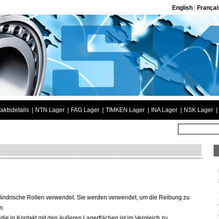
English
|
Françai
aktsdetails
|
NTN Lager
|
FAG Lager
|
TIMKEN Lager
|
INA Lager
|
NSK Lager
|
zylindrische Rollen verwendet. Sie werden verwendet, um die Reibung zu
n.
ie in Kontakt mit den äußeren Lagerflächen ist im Vergleich zu