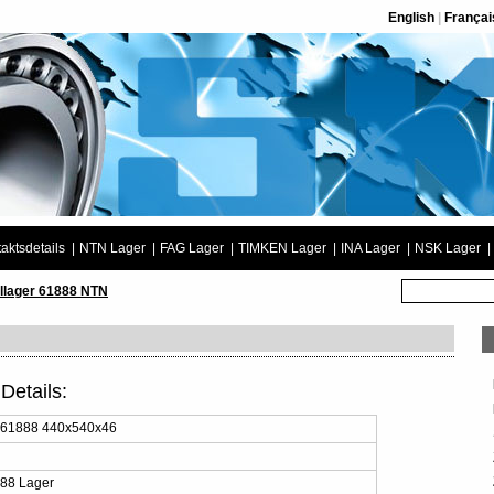
English
|
Françai
aktsdetails
|
NTN Lager
|
FAG Lager
|
TIMKEN Lager
|
INA Lager
|
NSK Lager
|
ellager 61888 NTN
Details:
 61888 440x540x46
8
88 Lager