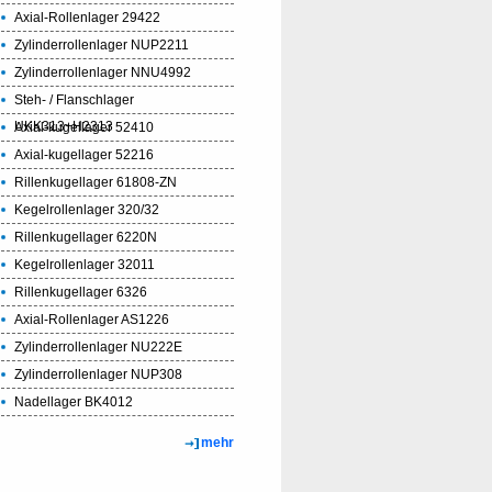
Axial-Rollenlager 29422
Zylinderrollenlager NUP2211
Zylinderrollenlager NNU4992
Steh- / Flanschlager
UKK313+H2313
Axial-kugellager 52410
Axial-kugellager 52216
Rillenkugellager 61808-ZN
Kegelrollenlager 320/32
Rillenkugellager 6220N
Kegelrollenlager 32011
Rillenkugellager 6326
Axial-Rollenlager AS1226
Zylinderrollenlager NU222E
Zylinderrollenlager NUP308
Nadellager BK4012
mehr