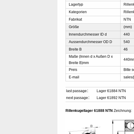
Lagertyp
Rillen
Kategorien
Rillen
Fabrikat
NTN
Größe
(mm)
Innendurchmesser ID d
440
Aussendurchmesser OD D
540
Breite B
46
Maße (Innen d x Außen D x
440m
Breite B)mm
Preis
Bitte 
E-mail
sales
last passage：
Lager 61884 NTN
next passage：
Lager 61892 NTN
Rillenkugellager 61888 NTN
Zeichnung: