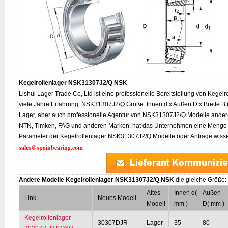
Kegelrollenlager NSK31307J2/Q NSK
Lishui Lager Trade Co, Ltd ist eine professionelle Bereitstellung von Keg
viele Jahre Erfahrung, NSK31307J2/Q Größe: Innen d x Außen D x Breite B 
Lager, aber auch professionelle Agentur von NSK31307J2/Q Modelle ander
NTN, Timken, FAG und anderen Marken, hat das Unternehmen eine Menge a
Parameter der Kegelrollenlager NSK31307J2/Q Modelle oder Anfrage wissen,
sales@spainbearing.com
Andere Modelle Kegelrollenlager NSK31307J2/Q NSK
die gleiche Größe:
Altes
Innen d(
Außen
Link
Neues Modell
Modell
mm )
D( mm )
Kegelrollenlager
30307DJR
Lager
35
80