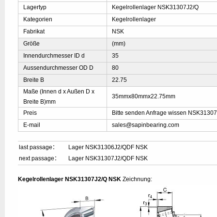
Lagertyp
Kegelrollenlager NSK31307J2/Q
Kategorien
Kegelrollenlager
Fabrikat
NSK
Größe
(mm)
Innendurchmesser ID d
35
Aussendurchmesser OD D
80
Breite B
22.75
Maße (Innen d x Außen D x
35mmx80mmx22.75mm
Breite B)mm
Preis
Bitte senden Anfrage wissen NSK31307
E-mail
sales@sapinbearing.com
last passage：
Lager NSK31306J2/QDF NSK
next passage：
Lager NSK31307J2/QDF NSK
Kegelrollenlager NSK31307J2/Q NSK
Zeichnung: