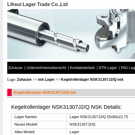
Lihsui Lager Trade Co.,Ltd
Zuhause
|
Unternehmensübersicht
|
Kontaktsdetails
|
NTN Lager
|
FAG Lag
Lage:
Zuhause
>>
nsk Lager
>>
Kegelrollenlager NSK31307J2/Q nsk
Kegelrollenlager NSK31307J2/Q nsk
Kegelrollenlager NSK31307J2/Q NSK Details:
Lager Namen
Lager NSK31307J2/Q 35x80x22.75
Neues Modell
NSK31307J2/Q
Altes Modell
Lager