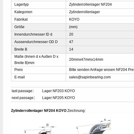
Lagertyp
Zylinderrollenlager NF204
Kategorien
Zylinderrollenlager
Fabrikat
KOYO
Größe
(mm)
Innendurchmesser ID d
20
Aussendurchmesser OD D
47
Breite B
14
Maße (Innen d x Außen D x
20mmx47mmx14mm
Breite B)mm
Preis
Bitte senden Anfrage wissen NF204 Pre
E-mail
sales@sapinbearing.com
last passage：
Lager NF203 KOYO
next passage：
Lager NF205 KOYO
Zylinderrollenlager NF204 KOYO
Zeichnung: