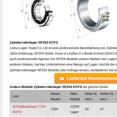
Zylinderrollenlager NF204 KOYO
Lishui Lager Trade Co, Ltd ist eine professionelle Bereitstellung von Zylin
Jahre Erfahrung, NF204 Größe: Innen d x Außen D x Breite B (mm) (20x47x1
auch professionelle Agentur von NF204 Modelle andere Marken von Lager
anderen Marken, hat das Unternehmen eine Menge auf Lager, möchte die s
Zylinderrollenlager NF204 Modelle oder Anfrage wissen, kontaktieren Sie bi
Andere Modelle Zylinderrollenlager NF204 KOYO
die gleiche Größe:
Neues
Altes
Innen d(
Außen D(
Link
Modell
Modell
mm )
mm )
Schrägkugellager 7204
12204
7204
20
47
KOYO
Lager