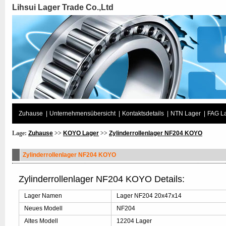
Lihsui Lager Trade Co.,Ltd
Zuhause
|
Unternehmensübersicht
|
Kontaktsdetails
|
NTN Lager
|
FAG L
Lage:
Zuhause
>>
KOYO Lager
>>
Zylinderrollenlager NF204 KOYO
Zylinderrollenlager NF204 KOYO
Zylinderrollenlager NF204 KOYO Details:
Lager Namen
Lager NF204 20x47x14
Neues Modell
NF204
Altes Modell
12204 Lager