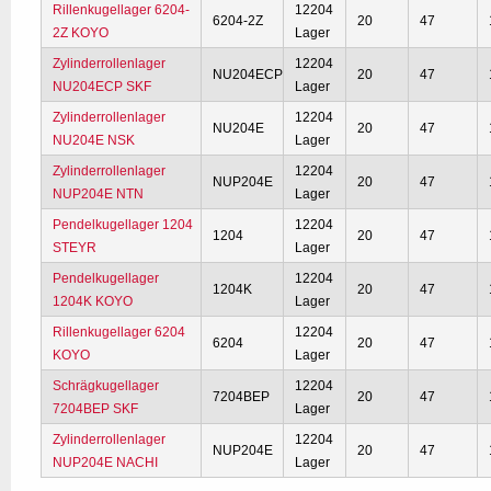
Rillenkugellager 6204-
12204
6204-2Z
20
47
2Z KOYO
Lager
Zylinderrollenlager
12204
NU204ECP
20
47
NU204ECP SKF
Lager
Zylinderrollenlager
12204
NU204E
20
47
NU204E NSK
Lager
Zylinderrollenlager
12204
NUP204E
20
47
NUP204E NTN
Lager
Pendelkugellager 1204
12204
1204
20
47
STEYR
Lager
Pendelkugellager
12204
1204K
20
47
1204K KOYO
Lager
Rillenkugellager 6204
12204
6204
20
47
KOYO
Lager
Schrägkugellager
12204
7204BEP
20
47
7204BEP SKF
Lager
Zylinderrollenlager
12204
NUP204E
20
47
NUP204E NACHI
Lager