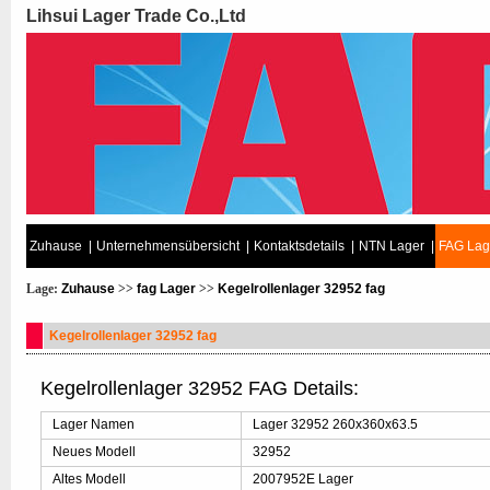
Lihsui Lager Trade Co.,Ltd
Zuhause
|
Unternehmensübersicht
|
Kontaktsdetails
|
NTN Lager
|
FAG Lag
Lage:
Zuhause
>>
fag Lager
>>
Kegelrollenlager 32952 fag
Kegelrollenlager 32952 fag
Kegelrollenlager 32952 FAG Details:
Lager Namen
Lager 32952 260x360x63.5
Neues Modell
32952
Altes Modell
2007952E Lager