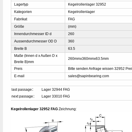
Lagertyp
Kegelrollenlager 32952
Kategorien
Kegelrollenlager
Fabrikat
FAG
Größe
(mm)
Innendurchmesser ID d
260
Aussendurchmesser OD D
360
Breite B
63.5
Maße (Innen d x Außen D x
260mmx360mmx63.5mm
Breite B)mm
Preis
Bitte senden Anfrage wissen 32952 Pre
E-mail
sales@sapinbearing.com
last passage：
Lager 32944 FAG
next passage：
Lager 33010 FAG
Kegelrollenlager 32952 FAG
Zeichnung: