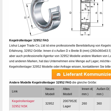
Kegelrollenlager 32952 FAG
Lishui Lager Trade Co, Ltd ist eine professionelle Bereitstellung von Kegel
Erfahrung, 32952 Größe: Innen d x Außen D x Breite B (mm) (260x360x63.5)
aber auch professionelle Agentur von 32952 Modelle andere Marken von L
und anderen Marken, hat das Unternehmen eine Menge auf Lager, möchte d
Kegelrollenlager 32952 Modelle oder Anfrage wissen, kontaktieren Sie bitt
Andere Modelle Kegelrollenlager 32952 FAG
die gleiche Größe:
Neues
Altes
Innen d(
Außen D(
Link
Modell
Modell
mm )
mm )
Kegelrollenlager
2007952E
32952
260
360
32952 NSK
Lager