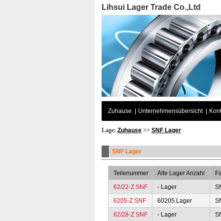
Lihsui Lager Trade Co.,Ltd
Zuhause
|
Unternehmensübersicht
|
Kont
Lage:
Zuhause
>>
SNF Lager
SNF Lager
Teilenummer
Alte Lager Anzahl
Fa
62/22-Z SNF
- Lager
S
6205-Z SNF
60205 Lager
S
62/28-Z SNF
- Lager
S