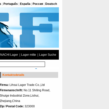
s
|
Português
|
España
|
Россия
|
Deutsch
NACHI Lager
|
Lager mitte
|
Lager Suche
Kontaktsdetails
Firma:
Lihsui Lager Trade Co.,Ltd
Firmenanschrift:
No.11 Shiting Road,
Shuige Industrial Zone,Lishui,
Zhejiang,China
Zip / Postal Code:
323000