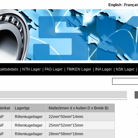
English
|
Françai
aktsdetails
|
NTN Lager
|
FAG Lager
|
TIMKEN Lager
|
INA Lager
|
NSK Lager
|
brikat
Lagertyp
Maße(Innen d x Außen D x Breite B)
NF
Rillenkugellager
22mm*50mm*14mm
NF
Rillenkugellager
25mm*52mm*15mm
NF
Rillenkugellager
28mm*58mm*16mm