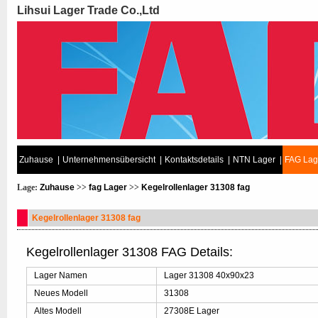
Lihsui Lager Trade Co.,Ltd
Zuhause
|
Unternehmensübersicht
|
Kontaktsdetails
|
NTN Lager
|
FAG Lag
Lage:
Zuhause
>>
fag Lager
>>
Kegelrollenlager 31308 fag
Kegelrollenlager 31308 fag
Kegelrollenlager 31308 FAG Details:
Lager Namen
Lager 31308 40x90x23
Neues Modell
31308
Altes Modell
27308E Lager