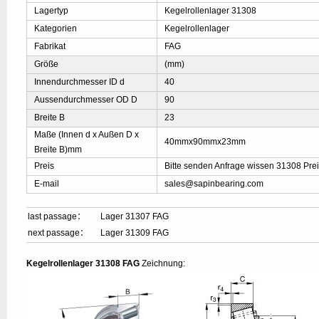
Lagertyp
Kegelrollenlager 31308
Kategorien
Kegelrollenlager
Fabrikat
FAG
Größe
(mm)
Innendurchmesser ID d
40
Aussendurchmesser OD D
90
Breite B
23
Maße (Innen d x Außen D x
40mmx90mmx23mm
Breite B)mm
Preis
Bitte senden Anfrage wissen 31308 Pre
E-mail
sales@sapinbearing.com
last passage：
Lager 31307 FAG
next passage：
Lager 31309 FAG
Kegelrollenlager 31308 FAG
Zeichnung: