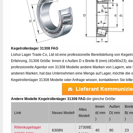
Kegelrollenlager 31308 FAG
Lishui Lager Trade Co, Ltd ist eine professionelle Bereitstellung von Kegel
Erfahrung, 31308 Größe: Innen d x Außen D x Breite B (mm) (40x90x23), da
professionelle Agentur von 31308 Modelle andere Marken von Lagern, wie
anderen Marken, hat das Unternehmen eine Menge auf Lager, möchte die s
Kegelrollenlager 31308 Modelle oder Anfrage wissen, kontaktieren Sie bitt
Andere Modelle Kegelrollenlager 31308 FAG
die gleiche Größe:
Innen
Außen
Breit
Altes
Link
Neues Modell
d( mm
D( mm
B( 
Modell
)
)
)
Rillenkugellager
27308E
6308N
40
90
23